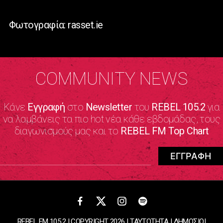
Φωτογραφία: rasset.ie
COMMUNITY NEWS
Κάνε
Εγγραφή
στο
Newsletter
του
REBEL 105.2
για
να λαμβάνεις τα πιο hot νέα κάθε εβδομάδας, τους
διαγωνισμούς μας και το
REBEL FM Top Chart
REBEL FM 105.2 | COPYRIGHT 2026 |
ΤΑΥΤΟΤΗΤΑ
|
ΔΗΜΟΣΙΟΙ