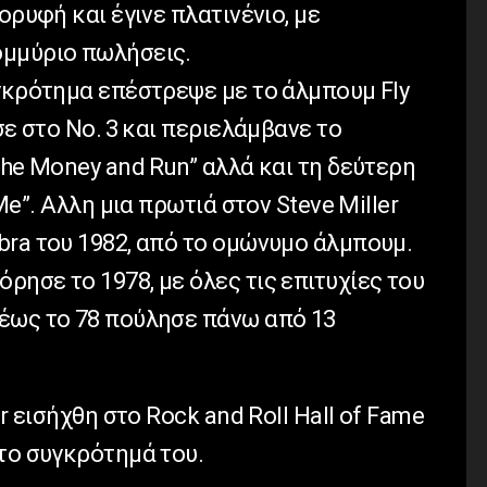
ορυφή και έγινε πλατινένιο, με
ομμύριο πωλήσεις.
υγκρότημα επέστρεψε με το άλμπουμ Fly
σε στο No. 3 και περιελάμβανε το
the Money and Run” αλλά και τη δεύτερη
Me”. Αλλη μια πρωτιά στον Steve Miller
bra του 1982, από το ομώνυμο άλμπουμ.
ησε το 1978, με όλες τις επιτυχίες του
έως το 78 πούλησε πάνω από 13
er εισήχθη στο Rock and Roll Hall of Fame
το συγκρότημά του.