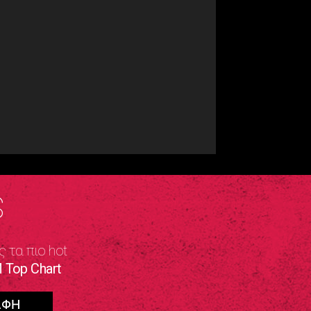
S
ς τα πιο hot
 Top Chart