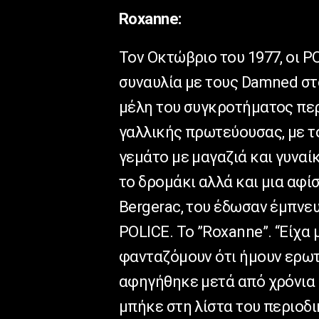
Roxanne:
Τον Οκτώβριο του 1977, οι P
συναυλία με τους Damned στ
μέλη του συγκροτήματος πε
γαλλικής πρωτεύουσας, με το
γεμάτο με μαγαζιά και γυναί
το δρομάκι αλλά και μια αφί
Bergerac, του έδωσαν έμπνευ
POLICE. Το ”Roxanne”. “Είχα 
φανταζόμουν ότι ήμουν ερωτ
αφηγήθηκε μετά από χρόνια 
μπήκε στη λίστα του περιοδι