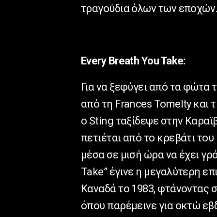
τραγούδια όλων των εποχών
Every Breath Υou Take:
Για να ξεφύγει από τα φώτα 
από τη Frances Tomelty και τ
ο Sting ταξίδεψε στην Καραϊ
πετιέται από το κρεβάτι του 
μέσα σε μισή ώρα να έχει γρά
Take” έγινε η μεγαλύτερη επ
Καναδά το 1983, φτάνοντας σ
όπου παρέμεινε για οκτώ εβ