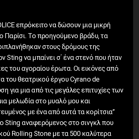
OLICE επρόκειτο να δώσουν μια μικρή
ο Παρίσι. Το προηγούμενο βράδυ, τα
ριπλανήθηκαν στους δρόμους της
ν Sting να μπαίνει σ΄ ένα στενό που ήταν
κες του αγοραίου έρωτα. Οι εικόνες από
σα του θεατρικού έργου Cyrano de
ση για μια από τις μεγάλες επιτυχίες των
μια μελωδία στο μυαλό μου και
ευμένος με ένα από αυτά τα κορίτσια”
ο Sting αναφερόμενος στο σινγκλ που
κού Rolling Stone με τα 500 καλύτερα