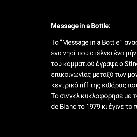
Message in a Bottle:
Το “Message in a Bottle” αν
ένα νησί που στέλνει ένα μή
του κομματιού έγραψε ο Stin
επικοινωνίας μεταξύ των μο
κεντρικό riff της κιθάρας π
Το σινγκλ κυκλοφόρησε με τ
de Blanc το 1979 κι έγινε το