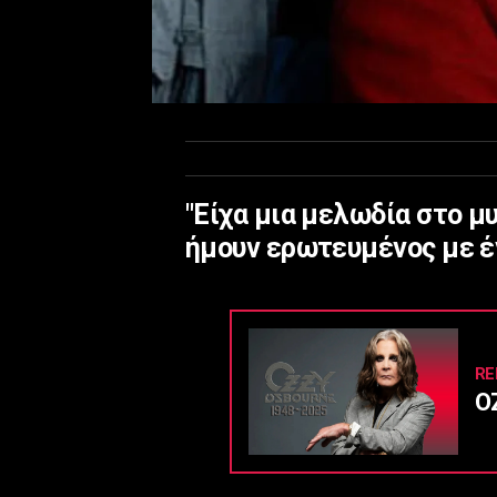
"Είχα μια μελωδία στο μ
ήμουν ερωτευμένος με έν
RE
O