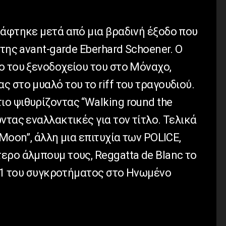
ράφτηκε μετά από μια βραδινή έξοδο που
 της avant-garde Eberhard Schoener. O
ο του ξενοδοχείου του στο Μόναχο,
 στο μυαλό του το riff του τραγουδιού.
ο ψιθυρίζοντας “Walking round the
ντας εναλλακτικές για τον τίτλο. Τελικά
Moon”, άλλη μια επιτυχία των POLICE,
ερο άλμπουμ τους, Reggatta de Blanc το
. 1 του συγκροτήματος στο Ηνωμένο