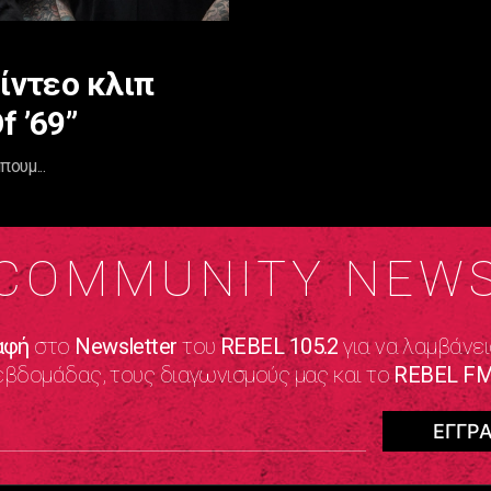
ίντεο κλιπ
 ’69”
ουμ...
COMMUNITY NEW
αφή
στο
Newsletter
του
REBEL 105.2
για να λαμβάνει
εβδομάδας, τους διαγωνισμούς μας και το
REBEL FM