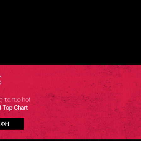
S
ς τα πιο hot
 Top Chart