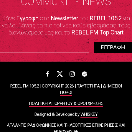
COMMUNITY NEWS
Κάνε
Εγγραφή
στο
Newsletter
του
REBEL 105.2
για
να λαμβάνεις τα πιο hot νέα κάθε εβδομάδας, τους
διαγωνισμούς μας και το
REBEL FM Top Chart
REBEL FM 105.2 | COPYRIGHT 2026 |
ΤΑΥΤΟΤΗΤΑ
|
ΔΗΜΟΣΙΟΙ
ΠΟΡΟΙ
ΠΟΛΙΤΙΚΗ ΑΠΟΡΡΗΤΟΥ & ΟΡΟΙ ΧΡΗΣΗΣ
Designed & Developed by
WHISKEY
ΑΤΛΑΝΤΙΣ ΡΑΔΙΟΦΩΝΙΚΕΣ ΚΑΙ ΤΗΛΕΟΠΤΙΚΕΣ ΕΠΙΧΕΙΡΗΣΕΙΣ ΚΑΙ
ΕΚΔΟΣΕΙΣ ΑΕ