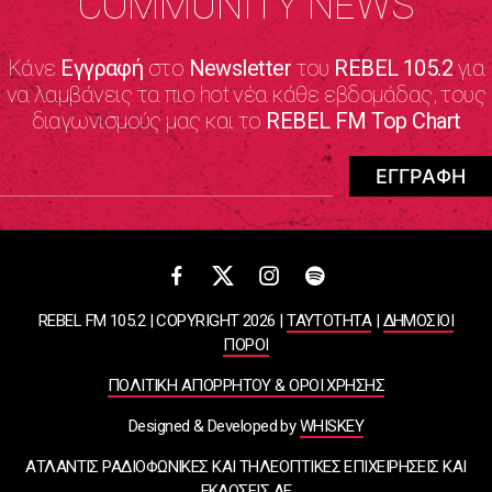
COMMUNITY NEWS
Κάνε
Εγγραφή
στο
Newsletter
του
REBEL 105.2
για
να λαμβάνεις τα πιο hot νέα κάθε εβδομάδας, τους
διαγωνισμούς μας και το
REBEL FM Top Chart
REBEL FM 105.2 | COPYRIGHT 2026 |
ΤΑΥΤΟΤΗΤΑ
|
ΔΗΜΟΣΙΟΙ
ΠΟΡΟΙ
ΠΟΛΙΤΙΚΗ ΑΠΟΡΡΗΤΟΥ & ΟΡΟΙ ΧΡΗΣΗΣ
Designed & Developed by
WHISKEY
ΑΤΛΑΝΤΙΣ ΡΑΔΙΟΦΩΝΙΚΕΣ ΚΑΙ ΤΗΛΕΟΠΤΙΚΕΣ ΕΠΙΧΕΙΡΗΣΕΙΣ ΚΑΙ
ΕΚΔΟΣΕΙΣ ΑΕ