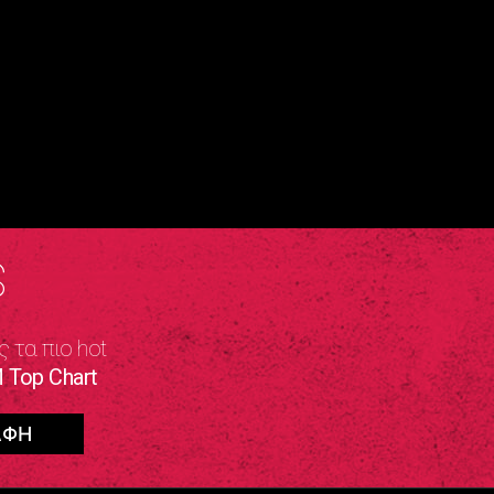
S
ς τα πιο hot
 Top Chart