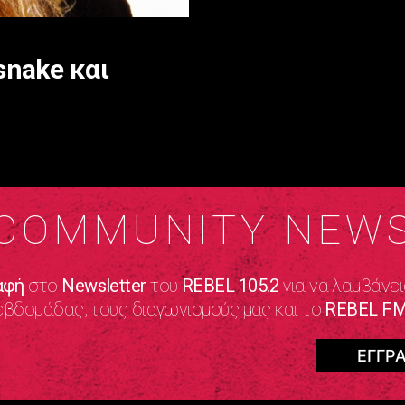
snake και
COMMUNITY NEW
αφή
στο
Newsletter
του
REBEL 105.2
για να λαμβάνει
εβδομάδας, τους διαγωνισμούς μας και το
REBEL FM