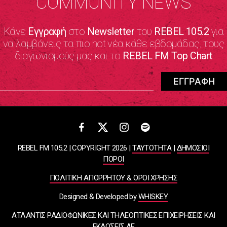
COMMUNITY NEWS
Κάνε
Εγγραφή
στο
Newsletter
του
REBEL 105.2
για
να λαμβάνεις τα πιο hot νέα κάθε εβδομάδας, τους
διαγωνισμούς μας και το
REBEL FM Top Chart
REBEL FM 105.2 | COPYRIGHT 2026 |
ΤΑΥΤΟΤΗΤΑ
|
ΔΗΜΟΣΙΟΙ
ΠΟΡΟΙ
ΠΟΛΙΤΙΚΗ ΑΠΟΡΡΗΤΟΥ & ΟΡΟΙ ΧΡΗΣΗΣ
Designed & Developed by
WHISKEY
ΑΤΛΑΝΤΙΣ ΡΑΔΙΟΦΩΝΙΚΕΣ ΚΑΙ ΤΗΛΕΟΠΤΙΚΕΣ ΕΠΙΧΕΙΡΗΣΕΙΣ ΚΑΙ
ΕΚΔΟΣΕΙΣ ΑΕ