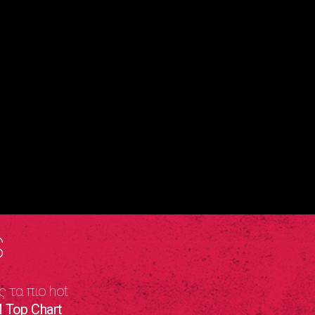
S
ς τα πιο hot
 Top Chart