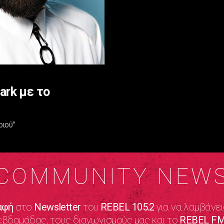
ark με το
ιού''
COMMUNITY NEW
αφή
στο
Newsletter
του
REBEL 105.2
για να λαμβάνει
εβδομάδας, τους διαγωνισμούς μας και το
REBEL FM