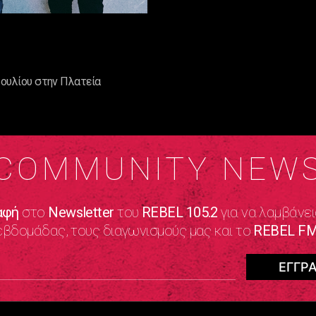
 Ιουλίου στην Πλατεία
COMMUNITY NEW
αφή
στο
Newsletter
του
REBEL 105.2
για να λαμβάνει
εβδομάδας, τους διαγωνισμούς μας και το
REBEL FM