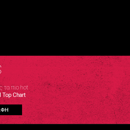
S
ς τα πιο hot
 Top Chart