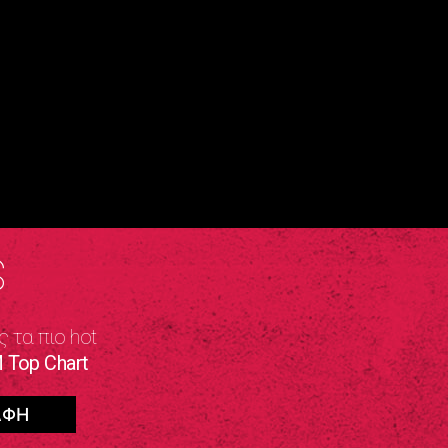
S
ς τα πιο hot
 Top Chart