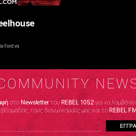
teelhouse
ta Ford να
COMMUNITY NEW
αφή
στο
Newsletter
του
REBEL 105.2
για να λαμβάνει
εβδομάδας, τους διαγωνισμούς μας και το
REBEL FM