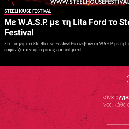
STEELHOUSE FESTIVAL
Με W.A.S.P. με τη Lita Ford το S
Festival
Στη σκηνή του Steelhouse Festival θα ανέβουν οι W.A.S.P. με τη Li
εμφανίζεται νωρίτερα ως special guest
Κάνε
Εγγρ
νέα κάθε 