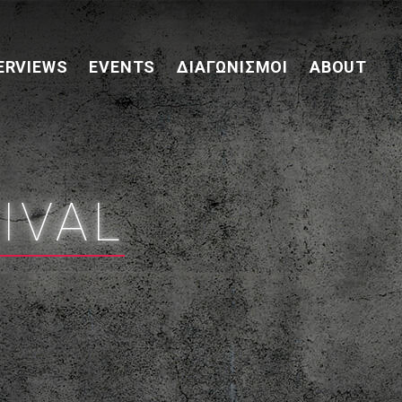
ERVIEWS
EVENTS
ΔΙΑΓΩΝΙΣΜΟΊ
ABOUT
IVAL