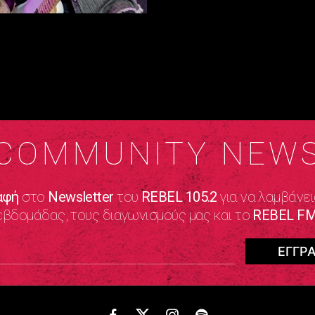
COMMUNITY NEW
αφή
στο
Newsletter
του
REBEL 105.2
για να λαμβάνει
εβδομάδας, τους διαγωνισμούς μας και το
REBEL FM