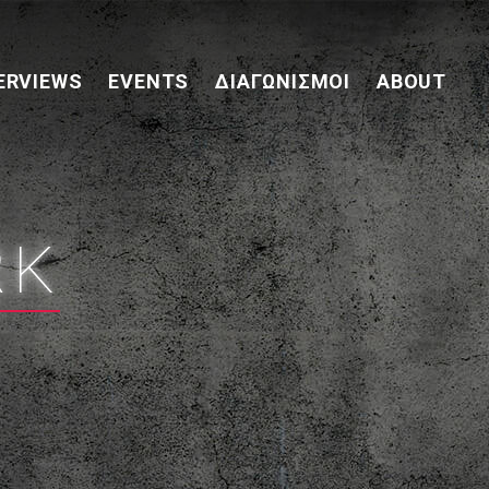
ERVIEWS
EVENTS
ΔΙΑΓΩΝΙΣΜΟΊ
ABOUT
RK