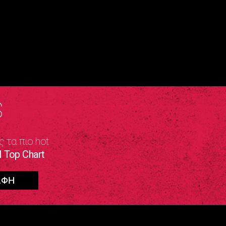
S
ς τα πιο hot
 Top Chart