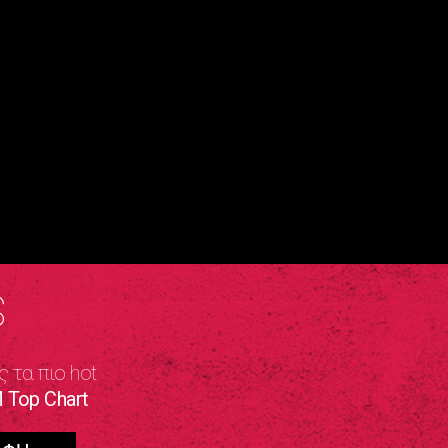
S
ς τα πιο hot
 Top Chart