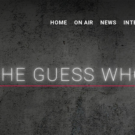
HOME
ON AIR
NEWS
INT
THE GUESS WH