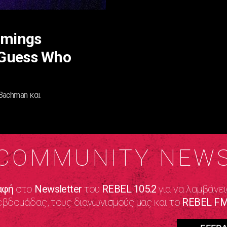
mmings
 Guess Who
Bachman και
COMMUNITY NEW
αφή
στο
Newsletter
του
REBEL 105.2
για να λαμβάνει
εβδομάδας, τους διαγωνισμούς μας και το
REBEL FM