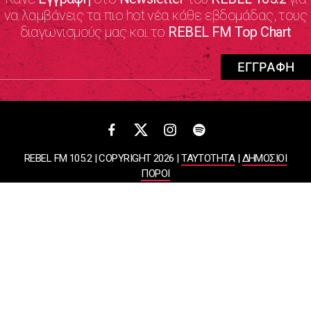
να λαμβάνεις τα πιο hot νέα κάθε εβδομάδας, τους
διαγωνισμούς μας και το
REBEL FM Top Chart
REBEL FM 105.2 | COPYRIGHT 2026 |
ΤΑΥΤΟΤΗΤΑ
|
ΔΗΜΟΣΙΟΙ
ΠΟΡΟΙ
ΠΟΛΙΤΙΚΗ ΑΠΟΡΡΗΤΟΥ & ΟΡΟΙ ΧΡΗΣΗΣ
Designed & Developed by
WHISKEY
ΑΤΛΑΝΤΙΣ ΡΑΔΙΟΦΩΝΙΚΕΣ ΚΑΙ ΤΗΛΕΟΠΤΙΚΕΣ ΕΠΙΧΕΙΡΗΣΕΙΣ ΚΑΙ
ΕΚΔΟΣΕΙΣ ΑΕ
ΒΑΣΙΛΙΣΣΗΣ ΣΟΦΙΑΣ 85, ΜΑΡΟΥΣΙ, 15124