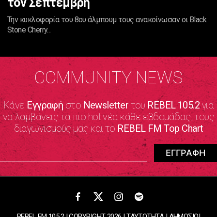
τον Σεπτέμβρη
Την κυκλοφορία του 8ου άλμπουμ τους ανακοίνωσαν οι Black
Stone Cherry...
COMMUNITY NEWS
Κάνε
Εγγραφή
στο
Newsletter
του
REBEL 105.2
για
να λαμβάνεις τα πιο hot νέα κάθε εβδομάδας, τους
διαγωνισμούς μας και το
REBEL FM Top Chart
REBEL FM 105.2 | COPYRIGHT 2026 |
ΤΑΥΤΟΤΗΤΑ
|
ΔΗΜΟΣΙΟΙ