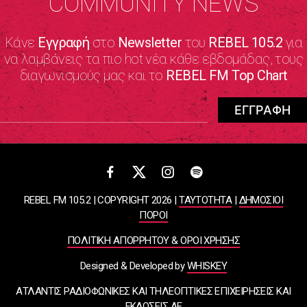
COMMUNITY NEWS
Κάνε
Εγγραφή
στο
Newsletter
του
REBEL 105.2
για
να λαμβάνεις τα πιο hot νέα κάθε εβδομάδας, τους
διαγωνισμούς μας και το
REBEL FM Top Chart
REBEL FM 105.2 | COPYRIGHT 2026 |
ΤΑΥΤΟΤΗΤΑ
|
ΔΗΜΟΣΙΟΙ
ΠΟΡΟΙ
ΠΟΛΙΤΙΚΗ ΑΠΟΡΡΗΤΟΥ & ΟΡΟΙ ΧΡΗΣΗΣ
Designed & Developed by
WHISKEY
ΑΤΛΑΝΤΙΣ ΡΑΔΙΟΦΩΝΙΚΕΣ ΚΑΙ ΤΗΛΕΟΠΤΙΚΕΣ ΕΠΙΧΕΙΡΗΣΕΙΣ ΚΑΙ
ΕΚΔΟΣΕΙΣ ΑΕ