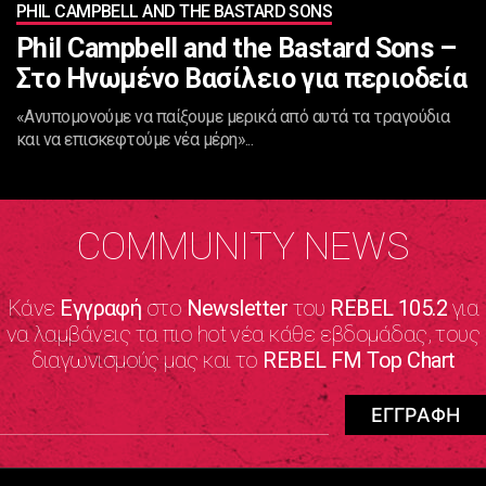
PHIL CAMPBELL AND THE BASTARD SONS
Phil Campbell and the Bastard Sons –
Στο Ηνωμένο Βασίλειο για περιοδεία
«Ανυπομονούμε να παίξουμε μερικά από αυτά τα τραγούδια
και να επισκεφτούμε νέα μέρη»...
COMMUNITY NEWS
Κάνε
Εγγραφή
στο
Newsletter
του
REBEL 105.2
για
να λαμβάνεις τα πιο hot νέα κάθε εβδομάδας, τους
διαγωνισμούς μας και το
REBEL FM Top Chart