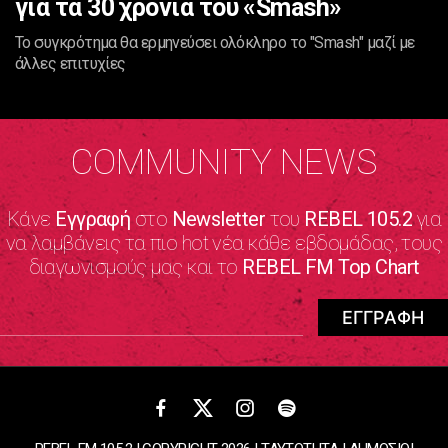
για τα 30 χρόνια του «Smash»
Το συγκρότημα θα ερμηνεύσει ολόκληρο το "Smash" μαζί με
άλλες επιτυχίες
COMMUNITY NEWS
Κάνε
Εγγραφή
στο
Newsletter
του
REBEL 105.2
για
να λαμβάνεις τα πιο hot νέα κάθε εβδομάδας, τους
διαγωνισμούς μας και το
REBEL FM Top Chart