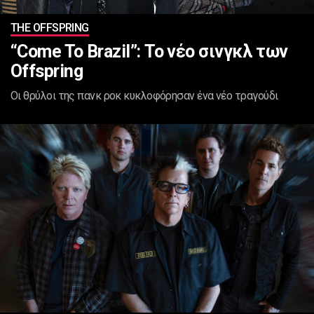
ΤHE OFFSPRING
“Come To Brazil”: Το νέο σινγκλ των
Offspring
Οι θρύλοι της πανκ ροκ κυκλοφόρησαν ένα νέο τραγούδι