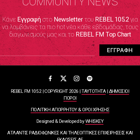
COMMUNITY NEWS
Κάνε
Εγγραφή
στο
Newsletter
του
REBEL 105.2
για
να λαμβάνεις τα πιο hot νέα κάθε εβδομάδας, τους
διαγωνισμούς μας και το
REBEL FM Top Chart
REBEL FM 105.2 | COPYRIGHT 2026 |
ΤΑΥΤΟΤΗΤΑ
|
ΔΗΜΟΣΙΟΙ
ΠΟΡΟΙ
ΠΟΛΙΤΙΚΗ ΑΠΟΡΡΗΤΟΥ & ΟΡΟΙ ΧΡΗΣΗΣ
Designed & Developed by
WHISKEY
ΑΤΛΑΝΤΙΣ ΡΑΔΙΟΦΩΝΙΚΕΣ ΚΑΙ ΤΗΛΕΟΠΤΙΚΕΣ ΕΠΙΧΕΙΡΗΣΕΙΣ ΚΑΙ
ΕΚΔΟΣΕΙΣ ΑΕ