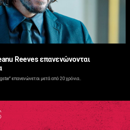
Keanu Reeves επανενώνονται
α
gstar" επανενώνεται μετά από 20 χρόνια...
S