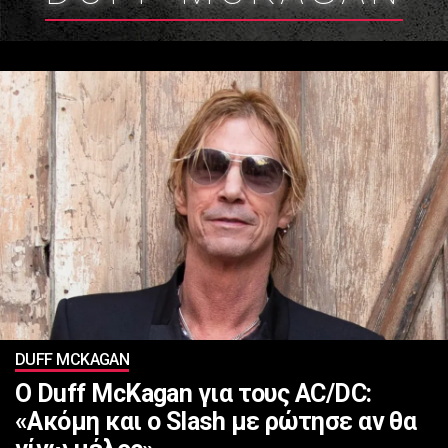
DUFF MCKAGAN
Ο Duff McKagan για τoυς AC/DC:
«Ακόμη και ο Slash με ρώτησε αν θα