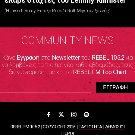
έλαβε στάχτες του Lemmy Kilmister
''Ήταν ο Lemmy. Έπαιζε Rock 'n' Roll. Μην τον ξεχνάς"
COMMUNITY NEWS
Κάνε
Εγγραφή
στο
Newsletter
του
REBEL 105.2
για
να λαμβάνεις τα πιο hot νέα κάθε εβδομάδας, τους
διαγωνισμούς μας και το
REBEL FM Top Chart
REBEL FM 105.2 | COPYRIGHT 2026 |
ΤΑΥΤΟΤΗΤΑ
|
ΔΗΜΟΣΙΟΙ
ΠΟΡΟΙ