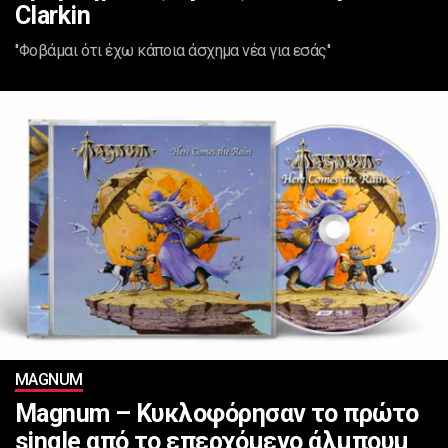
Clarkin
''Φοβάμαι ότι έχω κάποια άσχημα νέα για εσάς''
MAGNUM
Magnum – Κυκλοφόρησαν το πρώτο
single από το επερχόμενο άλμπουμ