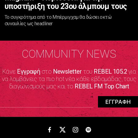
υποστήριξη του 23ου άλμπουμ τους
Το συγκρότημα από το Μπέρμιγχαμ θα δώσει οκτώ
συναυλίες ως headliner
COMMUNITY NEWS
Κάνε
Εγγραφή
στο
Newsletter
του
REBEL 105.2
για
να λαμβάνεις τα πιο hot νέα κάθε εβδομάδας, τους
διαγωνισμούς μας και το
REBEL FM Top Chart