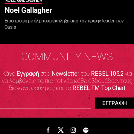
NOEL GALLAGHER
Noel Gallagher
Επιστροφή με άλμπουμ έκπληξη από τον πρώην leader των
Oasis
COMMUNITY NEWS
Κάνε
Εγγραφή
στο
Newsletter
του
REBEL 105.2
για
να λαμβάνεις τα πιο hot νέα κάθε εβδομάδας, τους
διαγωνισμούς μας και το
REBEL FM Top Chart